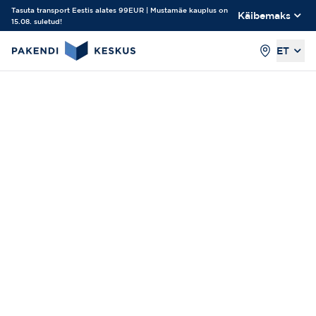
Tasuta transport Eestis alates 99EUR | Mustamäe kauplus on
Käibemaks
15.08. suletud!
ET