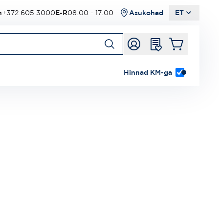
n
+372 605 3000
E-R
08:00 - 17:00
Asukohad
ET
Hinnad KM-ga