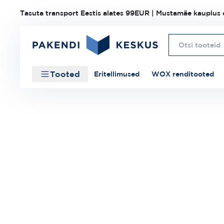
Tasuta transport Eestis alates 99EUR | Mustamäe kauplus o
Tooted
Eritellimused
WOX renditooted