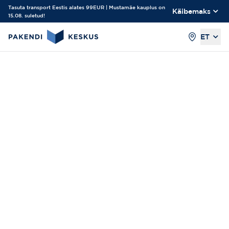
Tasuta transport Eestis alates 99EUR | Mustamäe kauplus on
Käibemaks
15.08. suletud!
ET