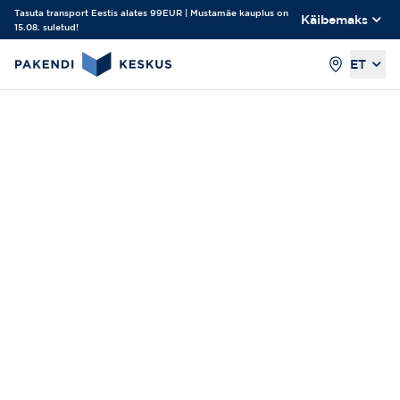
Tasuta transport Eestis alates 99EUR | Mustamäe kauplus on
Käibemaks
15.08. suletud!
ET