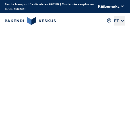
Tasuta transport Eestis alates 99EUR | Mustamäe kauplus on
Käibemaks
15.08. suletud!
ET