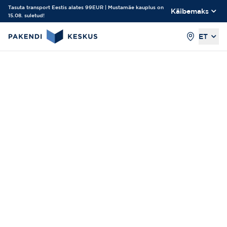
Tasuta transport Eestis alates 99EUR | Mustamäe kauplus on
Käibemaks
15.08. suletud!
ET