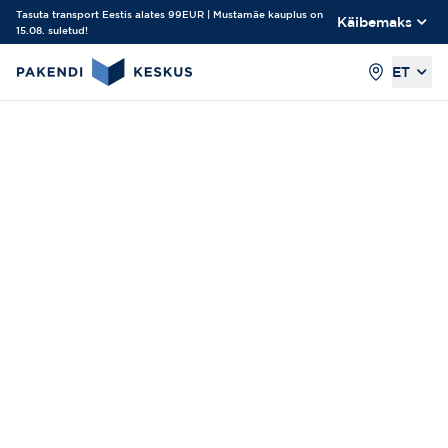
Tasuta transport Eestis alates 99EUR | Mustamäe kauplus on
Käibemaks
15.08. suletud!
ET