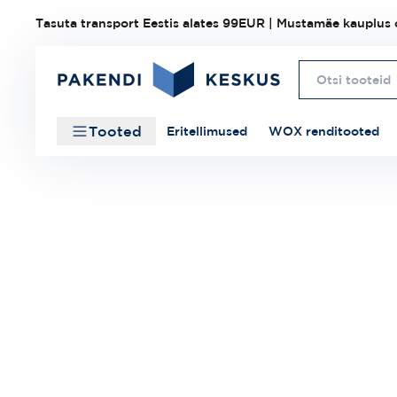
Tasuta transport Eestis alates 99EUR | Mustamäe kauplus o
Tooted
Eritellimused
WOX renditooted