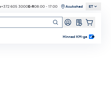
n
+372 605 3000
E-R
08:00 - 17:00
Asukohad
ET
Hinnad KM-ga