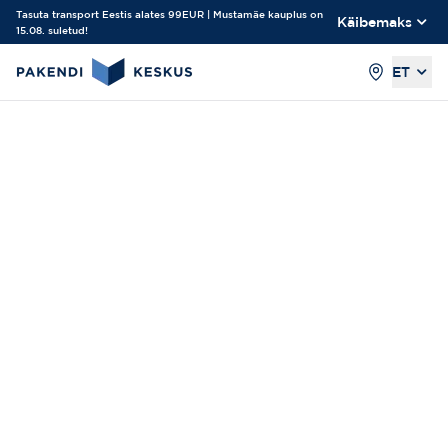
Tasuta transport Eestis alates 99EUR | Mustamäe kauplus on
Käibemaks
15.08. suletud!
ET