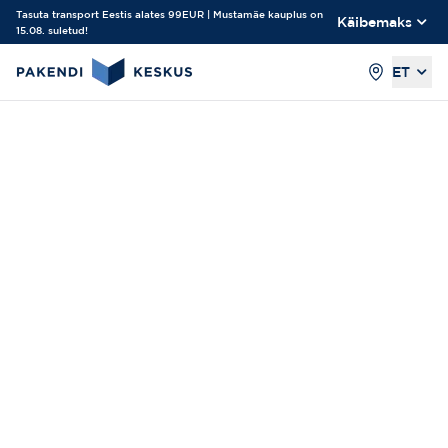
Tasuta transport Eestis alates 99EUR | Mustamäe kauplus on
Käibemaks
15.08. suletud!
ET