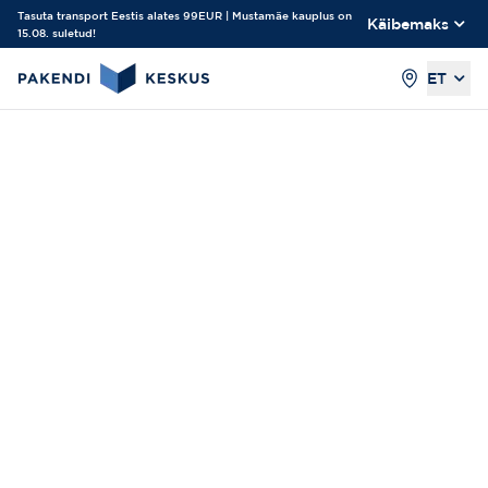
Tasuta transport Eestis alates 99EUR | Mustamäe kauplus on
Käibemaks
15.08. suletud!
ET