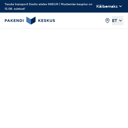
Tasuta transport Eestis alates 99EUR | Mustamäe kauplus on
Käibemaks
15.08. suletud!
ET