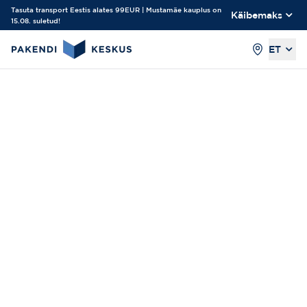
Tasuta transport Eestis alates 99EUR | Mustamäe kauplus on
Käibemaks
15.08. suletud!
ET