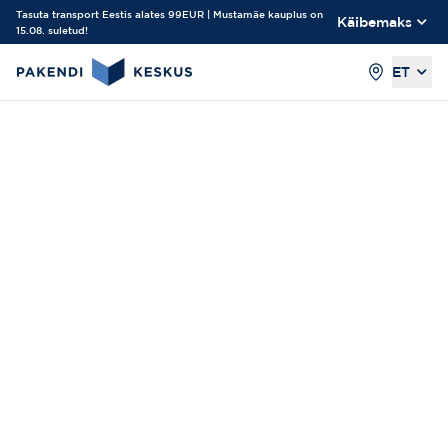
Tasuta transport Eestis alates 99EUR | Mustamäe kauplus on
Käibemaks
15.08. suletud!
ET