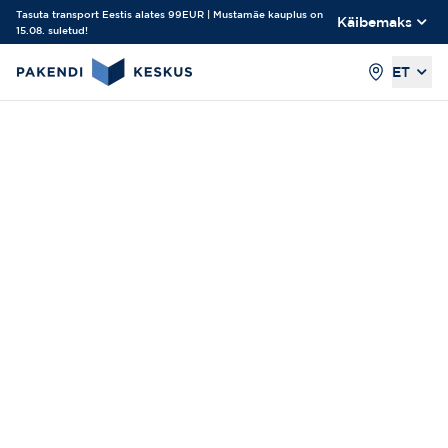
Tasuta transport Eestis alates 99EUR | Mustamäe kauplus on
Käibemaks
15.08. suletud!
ET