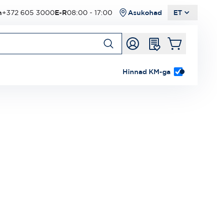
n
+372 605 3000
E-R
08:00 - 17:00
Asukohad
ET
Hinnad KM-ga