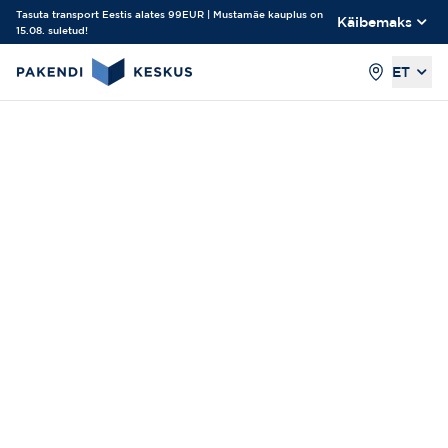
Tasuta transport Eestis alates 99EUR | Mustamäe kauplus on
Käibemaks
15.08. suletud!
ET