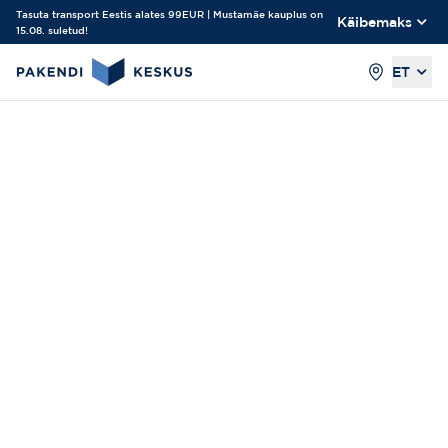
Tasuta transport Eestis alates 99EUR | Mustamäe kauplus on
Käibemaks
15.08. suletud!
ET