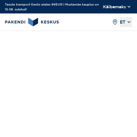
Tasuta transport Eestis alates 99EUR | Mustamäe kauplus on
Käibemaks
15.08. suletud!
ET