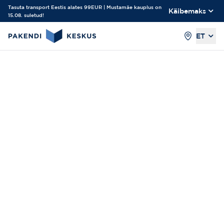
Tasuta transport Eestis alates 99EUR | Mustamäe kauplus on
Käibemaks
15.08. suletud!
ET