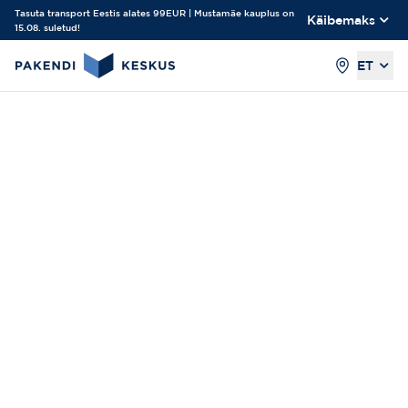
Tasuta transport Eestis alates 99EUR | Mustamäe kauplus on
Käibemaks
15.08. suletud!
ET