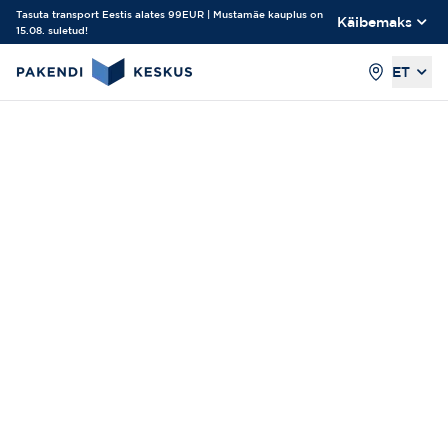
Tasuta transport Eestis alates 99EUR | Mustamäe kauplus on
Käibemaks
15.08. suletud!
ET