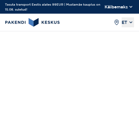
Tasuta transport Eestis alates 99EUR | Mustamäe kauplus on
Käibemaks
15.08. suletud!
ET