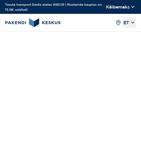
Tasuta transport Eestis alates 99EUR | Mustamäe kauplus on
Käibemaks
15.08. suletud!
ET