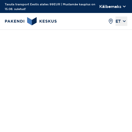
Tasuta transport Eestis alates 99EUR | Mustamäe kauplus on
Käibemaks
15.08. suletud!
ET