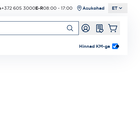
n
+372 605 3000
E-R
08:00 - 17:00
Asukohad
ET
Hinnad KM-ga