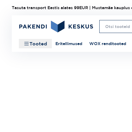
Tasuta transport Eestis alates 99EUR | Mustamäe kauplus o
Tooted
Eritellimused
WOX renditooted