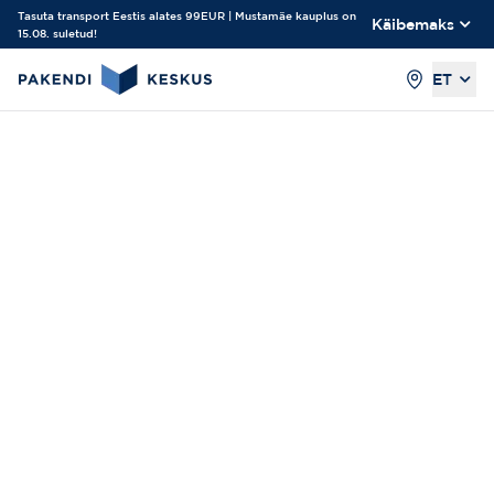
Tasuta transport Eestis alates 99EUR | Mustamäe kauplus on
Käibemaks
15.08. suletud!
ET