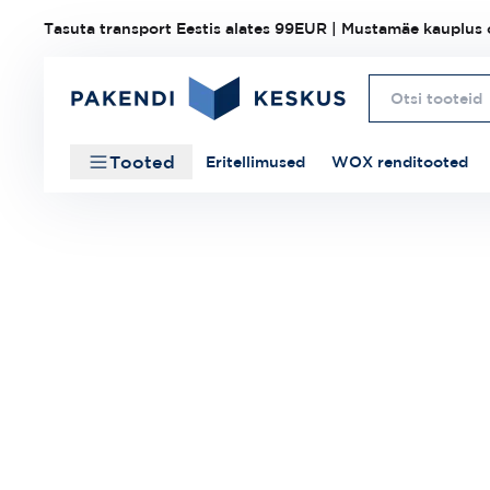
Tasuta transport Eestis alates 99EUR | Mustamäe kauplus o
Tooted
Eritellimused
WOX renditooted