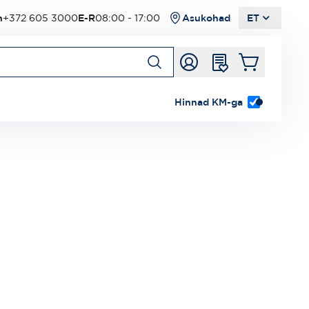
n
+372 605 3000
E-R
08:00 - 17:00
Asukohad
ET
Hinnad KM-ga