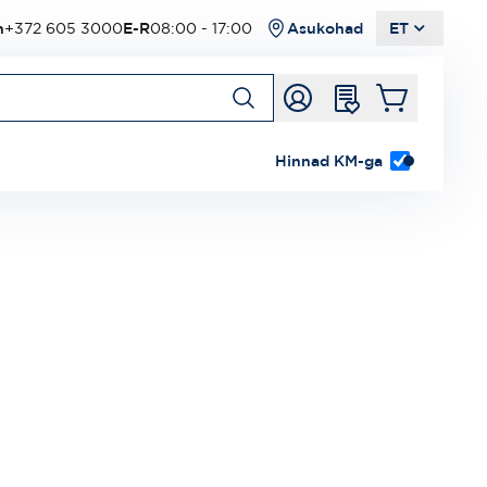
n
+372 605 3000
E-R
08:00 - 17:00
Asukohad
ET
Hinnad KM-ga