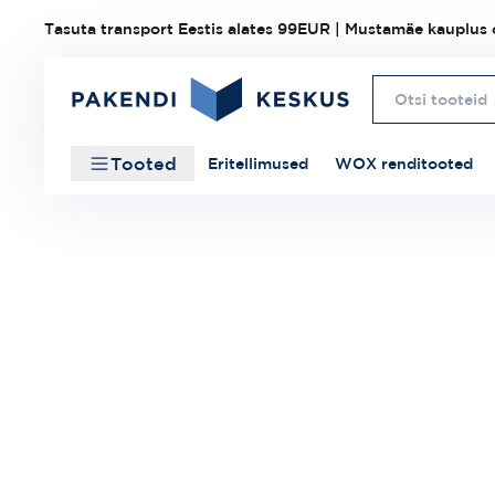
Tasuta transport Eestis alates 99EUR | Mustamäe kauplus o
Tooted
Eritellimused
WOX renditooted