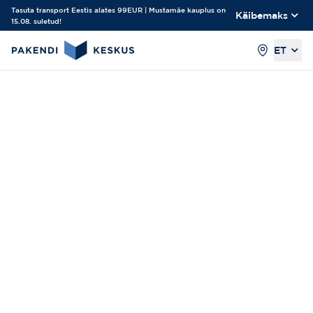
Tasuta transport Eestis alates 99EUR | Mustamäe kauplus on
Käibemaks
15.08. suletud!
ET