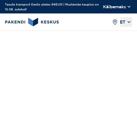
Tasuta transport Eestis alates 99EUR | Mustamäe kauplus on
Käibemaks
15.08. suletud!
ET