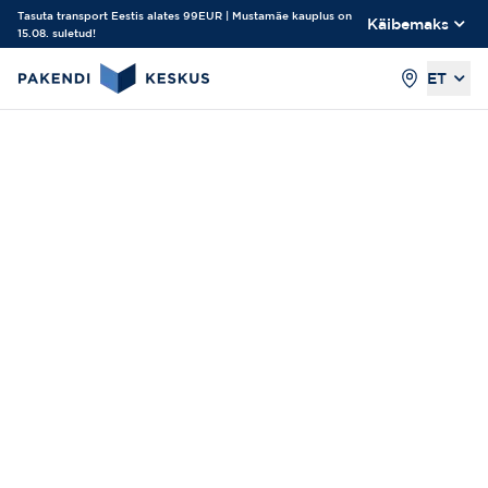
Tasuta transport Eestis alates 99EUR | Mustamäe kauplus on
Käibemaks
15.08. suletud!
ET