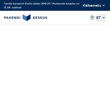
Tasuta transport Eestis alates 99EUR | Mustamäe kauplus on
Käibemaks
15.08. suletud!
ET