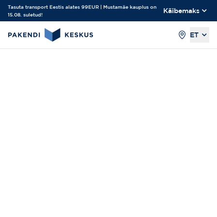
Tasuta transport Eestis alates 99EUR | Mustamäe kauplus on
Käibemaks
15.08. suletud!
ET