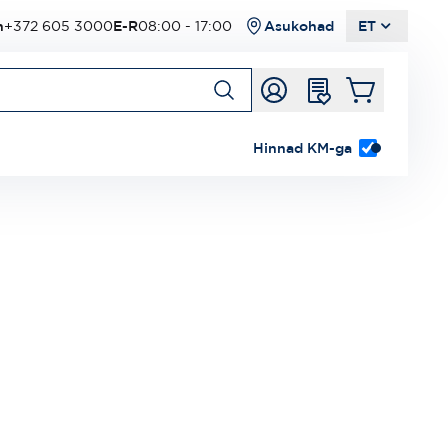
n
+372 605 3000
E-R
08:00 - 17:00
Asukohad
ET
Hinnad KM-ga