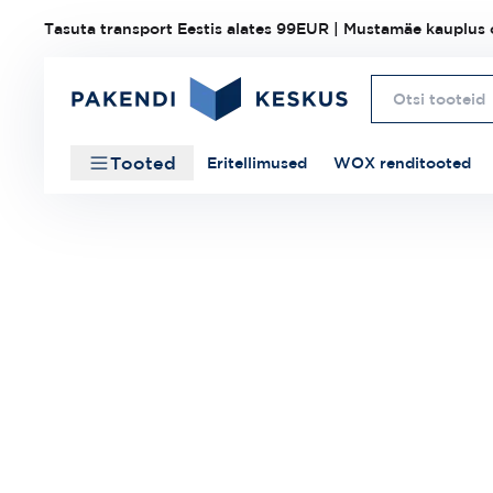
Tasuta transport Eestis alates 99EUR | Mustamäe kauplus o
Tooted
Eritellimused
WOX renditooted