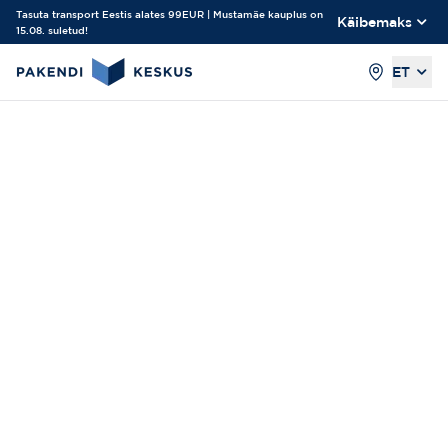
Tasuta transport Eestis alates 99EUR | Mustamäe kauplus on
Käibemaks
15.08. suletud!
ET