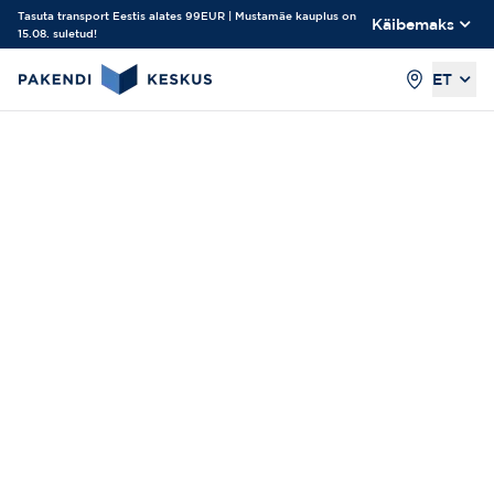
Tasuta transport Eestis alates 99EUR | Mustamäe kauplus on
Käibemaks
15.08. suletud!
ET