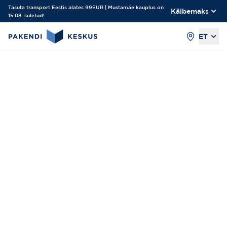
Tasuta transport Eestis alates 99EUR | Mustamäe kauplus on
Käibemaks
15.08. suletud!
ET