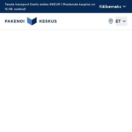
Tasuta transport Eestis alates 99EUR | Mustamäe kauplus on
Käibemaks
15.08. suletud!
ET