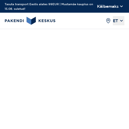
Tasuta transport Eestis alates 99EUR | Mustamäe kauplus on
Käibemaks
15.08. suletud!
ET