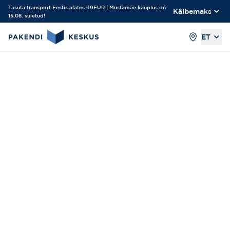
Tasuta transport Eestis alates 99EUR | Mustamäe kauplus on
Käibemaks
15.08. suletud!
ET