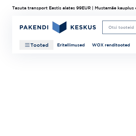
Tasuta transport Eestis alates 99EUR | Mustamäe kauplus o
Tooted
Eritellimused
WOX renditooted