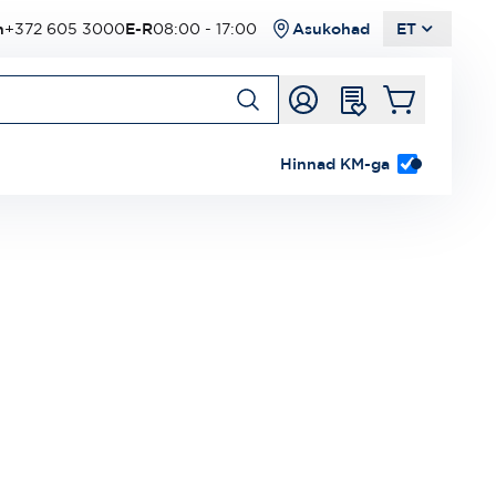
n
+372 605 3000
E-R
08:00 - 17:00
Asukohad
ET
Hinnad KM-ga