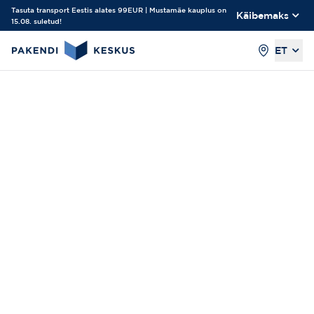
Tasuta transport Eestis alates 99EUR | Mustamäe kauplus on
Käibemaks
15.08. suletud!
ET