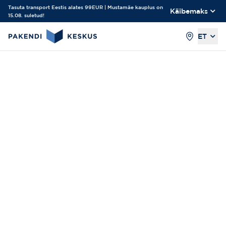
Tasuta transport Eestis alates 99EUR | Mustamäe kauplus on
Käibemaks
15.08. suletud!
ET