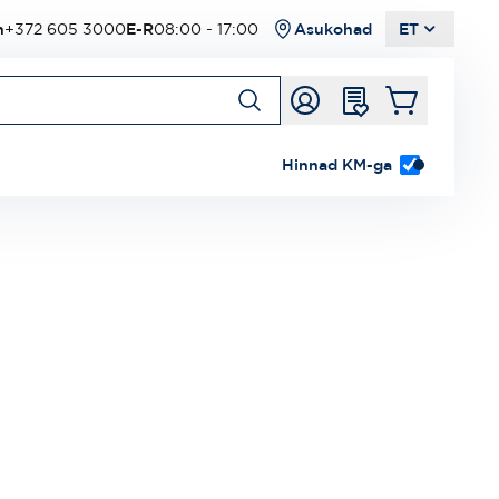
n
+372 605 3000
E-R
08:00 - 17:00
Asukohad
ET
Hinnad KM-ga