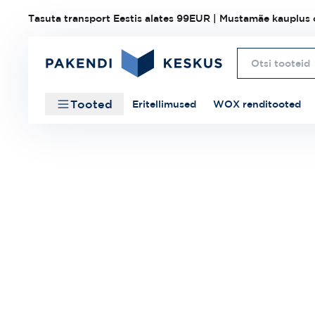
Tasuta transport Eestis alates 99EUR | Mustamäe kauplus o
Tooted
Eritellimused
WOX renditooted