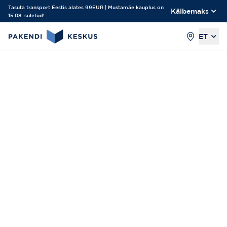
Tasuta transport Eestis alates 99EUR | Mustamäe kauplus on
Käibemaks
15.08. suletud!
ET