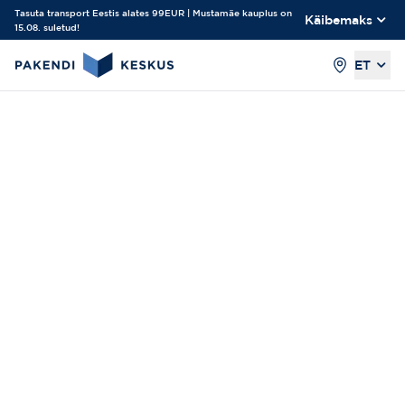
Tasuta transport Eestis alates 99EUR | Mustamäe kauplus on
Käibemaks
15.08. suletud!
ET