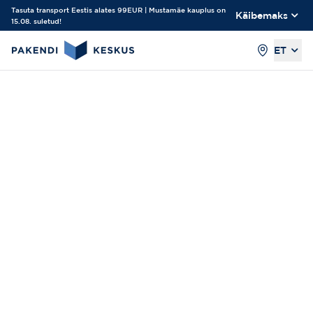
Tasuta transport Eestis alates 99EUR | Mustamäe kauplus on
Käibemaks
15.08. suletud!
ET