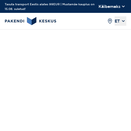
Tasuta transport Eestis alates 99EUR | Mustamäe kauplus on
Käibemaks
15.08. suletud!
ET