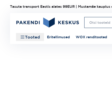
Tasuta transport Eestis alates 99EUR | Mustamäe kauplus o
Tooted
Eritellimused
WOX renditooted