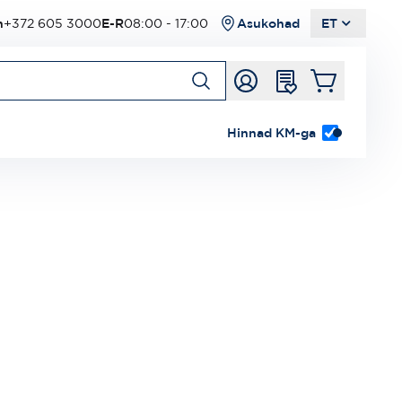
n
+372 605 3000
E-R
08:00 - 17:00
Asukohad
ET
Hinnad KM-ga